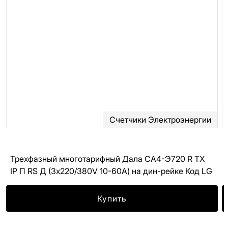
Счетчики Электроэнергии
Трехфазный многотарифный Дала CA4-Э720 R ТХ
IР П RS Д (3x220/380V 10-60A) на дин-рейке Код LG
Купить