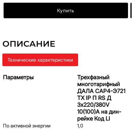
Купить
ОПИСАНИЕ
Технические характеристики
Параметры
Трехфазный
многотарифный
ДАЛА САР4-Э721
ТХ IP П RS Д
3x220/380V
10(100)A на дин-
рейке Код LI
По активной энергии
1,0