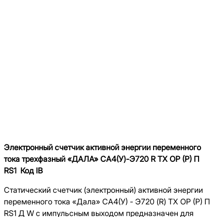
Электронный счетчик активной энергии переменного
тока трехфазный «ДАЛА» СA4(У)-Э720 R ТХ ОP (P) П
RS1 Код IB
Статический счетчик (электронный) активной энергии
переменного тока «Дала» СА4(У) - Э720 (R) ТХ ОP (P) П
RS1 Д W с импульсным выходом предназначен для